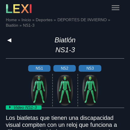
Skip
Main
to
content
Menu
Home
Inicio
Deportes
DEPORTES DE INVIERNO
Biatlón
NS1-3
◄
Biatlón
NS1-3
NS1
NS2
NS3
Video NS1-3
Los biatletas que tienen una discapacidad
visual compiten con un reloj que funciona a