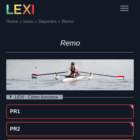
Skip
Main
to
content
Menu
Home
Inicio
Deportes
Remo
Remo
LEXI : Cómo funciona
PR1
PR2