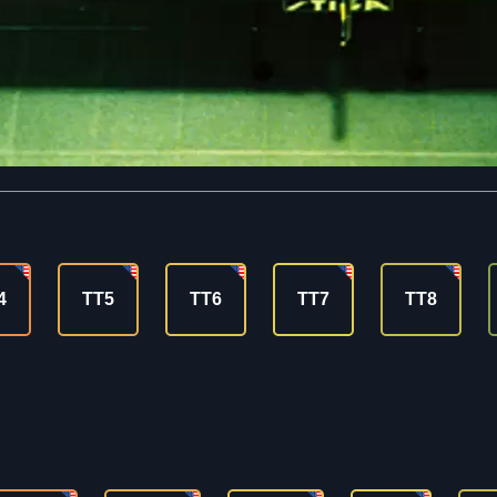
4
TT5
TT6
TT7
TT8