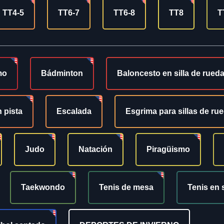
TT4-5
TT6-7
TT6-8
TT8
T
mo
Bádminton
Baloncesto en silla de rued
 pista
Escalada
Esgrima para sillas de ru
Judo
Natación
Piragüismo
Taekwondo
Tenis de mesa
Tenis en 