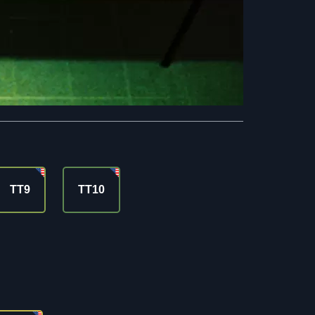
TT9
TT10