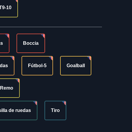
T9-10
as
Boccia
edas
Fútbol-5
Goalball
Remo
silla de ruedas
Tiro