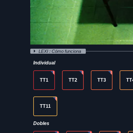
LEXI : Cómo funciona
Individual
TT1
TT2
TT3
TT
TT11
Dobles