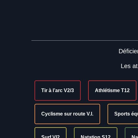
Déficie
Les at
Tir à l’arc V2/3
Athlétisme T12
Cyclisme sur route V.I.
Sports éq
Surf VI2
Natation S12
Na