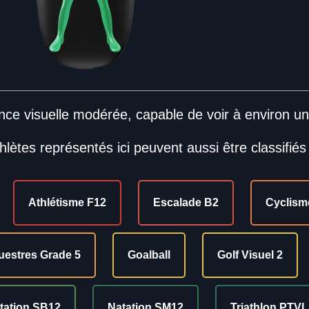
nce visuelle modérée, capable de voir à environ u
hlètes représentés ici peuvent aussi être classifiés
Athlétisme F12
Escalade B2
Cyclisme
uestres Grade 5
Goalball
Golf Visuel 2
tation SB12
Natation SM12
Triathlon PTVI