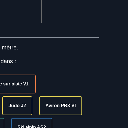
n mètre.
 dans :
 sur piste V.I.
Judo J2
Aviron PR3-VI
Ski alpin AS2