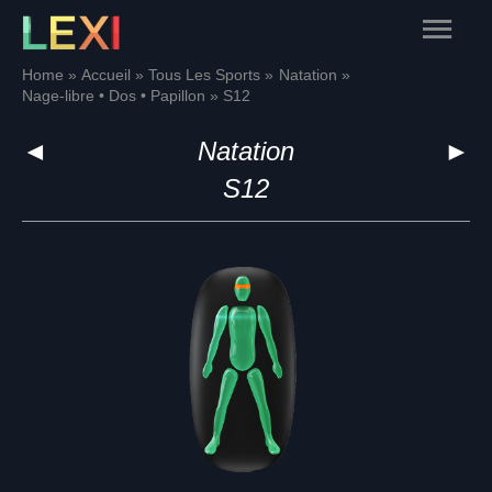
Skip
Main
to
content
Menu
Home
Accueil
Tous Les Sports
Natation
Nage-libre • Dos • Papillon
S12
◄
Natation
►
S12