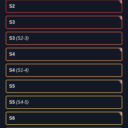
S2
S3
S3
(S2-3)
S4
S4
(S1-4)
S5
S5
(S4-5)
S6