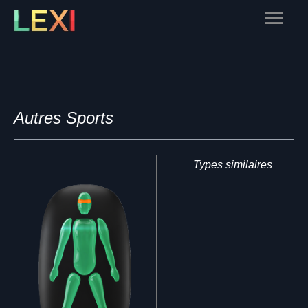
Skip
Main
to
content
Menu
Autres Sports
Types similaires