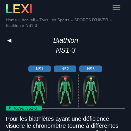
Skip
Main
to
content
Menu
Home
Accueil
Tous Les Sports
SPORTS D’HIVER
Biathlon
NS1-3
◄
Biathlon
NS1-3
NS1
NS2
NS3
Vidéo NS1-3
Pour les biathlètes ayant une déficience
visuelle le chronomètre tourne à différentes