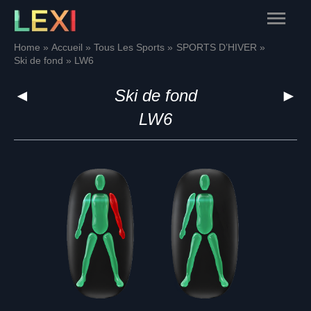
Skip
Main
to
content
Menu
Home
Accueil
Tous Les Sports
SPORTS D’HIVER
Ski de fond
LW6
◄
Ski de fond
►
LW6