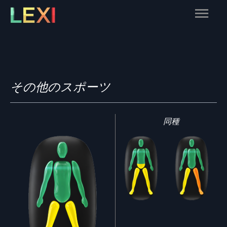
Skip
Main
to
content
Menu
その他のスポーツ
同種