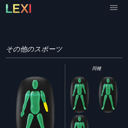
Skip
Main
to
content
Menu
その他のスポーツ
同種