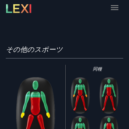
Skip
Main
to
content
Menu
その他のスポーツ
同種