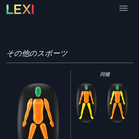
Skip
Main
to
content
Menu
その他のスポーツ
同種