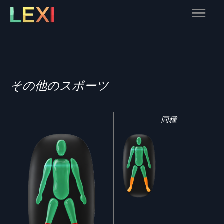
Skip
Main
to
content
Menu
その他のスポーツ
同種