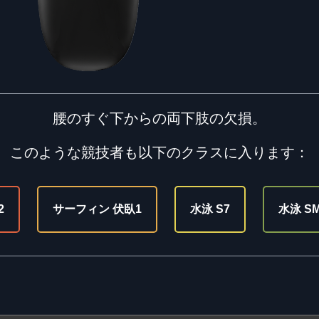
腰のすぐ下からの両下肢の欠損。
このような競技者も以下のクラスに入ります：
2
サーフィン 伏臥1
水泳 S7
水泳 S