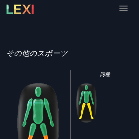
Skip
Main
to
content
Menu
その他のスポーツ
同種