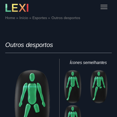
Skip
Main
to
content
Menu
Home
Início
Esportes
Outros desportos
Outros desportos
Ícones semelhantes