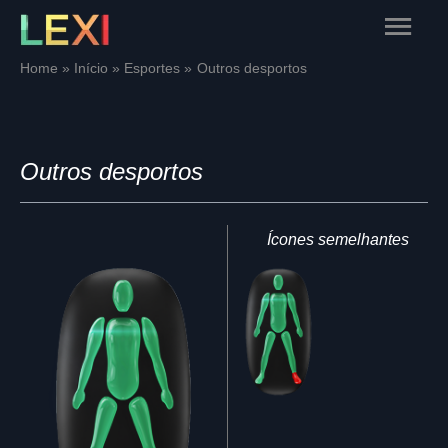
Skip
Main
to
content
Menu
Home
Início
Esportes
Outros desportos
Outros desportos
Ícones semelhantes