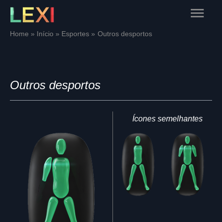
Skip
Main
to
content
Menu
Home
Início
Esportes
Outros desportos
Outros desportos
Ícones semelhantes