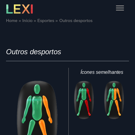
Skip
Main
to
content
Menu
Home
Início
Esportes
Outros desportos
Outros desportos
Ícones semelhantes