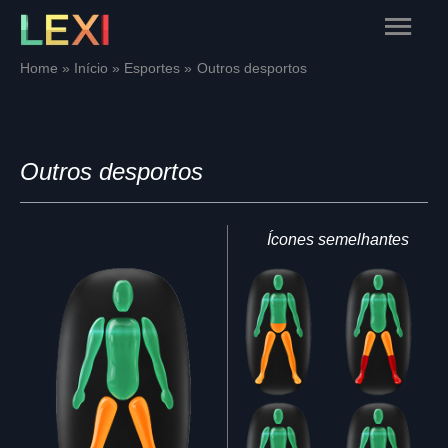
Skip
Main
to
content
Menu
Home
Início
Esportes
Outros desportos
Outros desportos
Ícones semelhantes