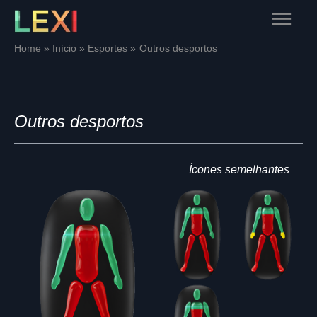
Skip
Main
to
content
Menu
Home
Início
Esportes
Outros desportos
Outros desportos
Ícones semelhantes