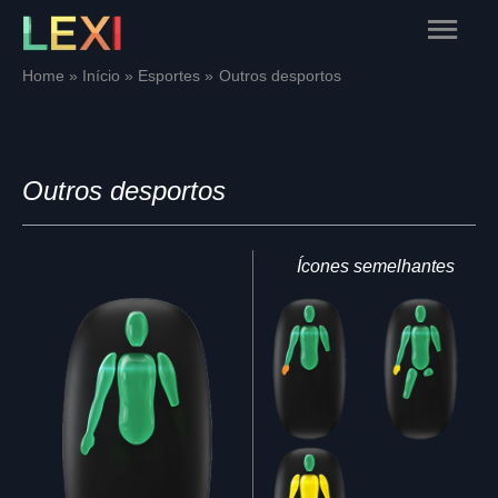
Skip
Main
to
content
Menu
Home
Início
Esportes
Outros desportos
Outros desportos
Ícones semelhantes