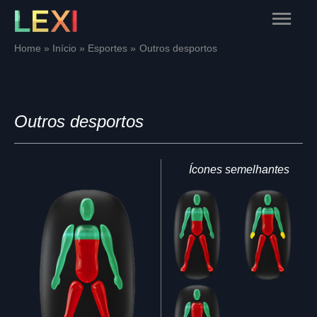
Skip
Main
to
content
Menu
Home
Início
Esportes
Outros desportos
Outros desportos
Ícones semelhantes