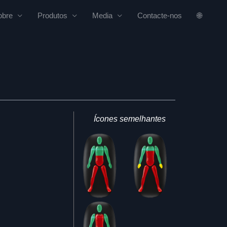
obre
Produtos
Media
Contacte-nos
🌐
Ícones semelhantes