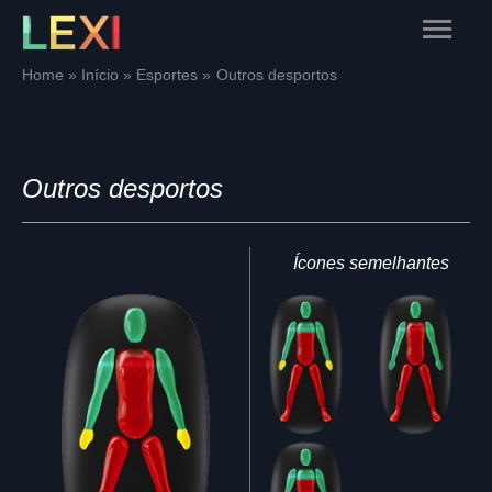
Skip
Main
to
content
Menu
Home
Início
Esportes
Outros desportos
Outros desportos
Ícones semelhantes