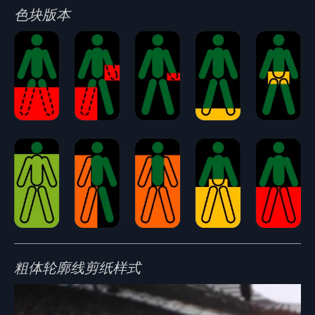
色块版本
粗体轮廓线剪纸样式