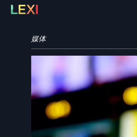
Skip
to
content
媒体