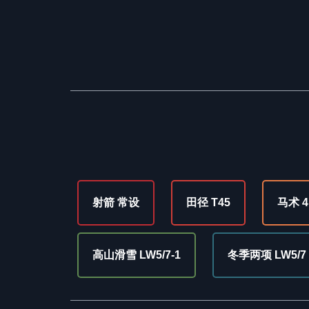
射箭 常设
田径 T45
马术 4
高山滑雪 LW5/7-1
冬季两项 LW5/7