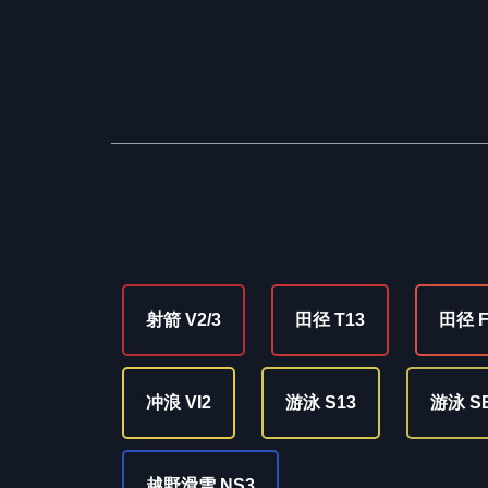
射箭 V2/3
田径 T13
田径 F
冲浪 VI2
游泳 S13
游泳 S
越野滑雪 NS3