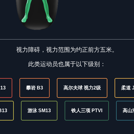
视力障碍，视力范围为约正前方五米。
此类运动员也属于以下级别：
13
攀岩 B3
高尔夫球 视力2级
柔道 
B13
游泳 SM13
铁人三项 PTVI
高山滑