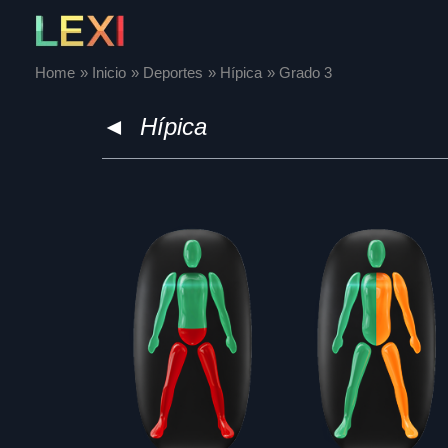
Skip
to
content
Home
Inicio
Deportes
Hípica
Grado 3
◄
Hípica