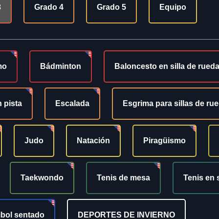
3
Grado 4
Grado 5
Equipo
mo
Bádminton
Baloncesto en silla de rued
 pista
Escalada
Esgrima para sillas de ru
Judo
Natación
Piragüismo
Taekwondo
Tenis de mesa
Tenis en 
ibol sentado
DEPORTES DE INVIERNO