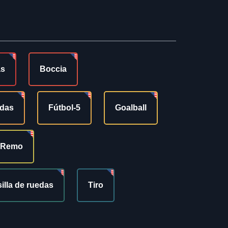
as
Boccia
edas
Fútbol-5
Goalball
Remo
silla de ruedas
Tiro