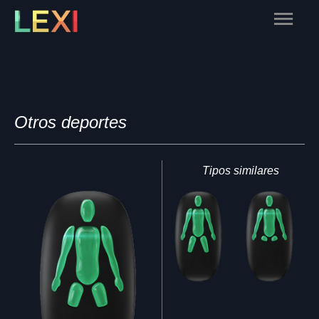
Skip
Main
to
content
Menu
Otros deportes
Tipos similares