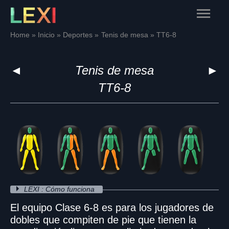
Skip
Main
to
content
Menu
Home
Inicio
Deportes
Tenis de mesa
TT6-8
◄
Tenis de mesa
►
TT6-8
LEXI : Cómo funciona
El equipo Clase 6-8 es para los jugadores de
dobles que compiten de pie que tienen la