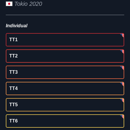
Tokio 2020
Individual
TT1
TT2
TT3
TT4
TT5
TT6