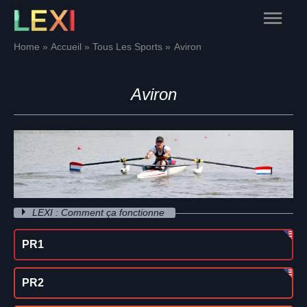
Skip
Main
to
content
Menu
Home
Accueil
Tous Les Sports
Aviron
Aviron
LEXI : Comment ça fonctionne
PR1
PR2