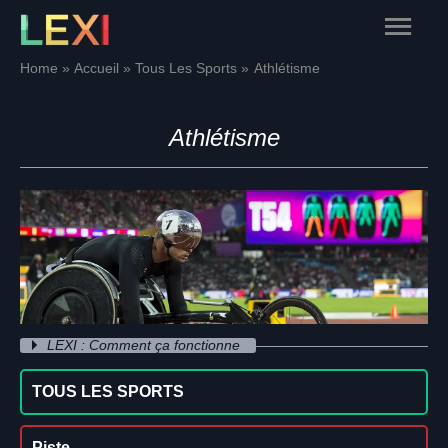
Skip
Main
to
content
Menu
Home
Accueil
Tous Les Sports
Athlétisme
Athlétisme
LEXI : Comment ça fonctionne
TOUS LES SPORTS
Piste