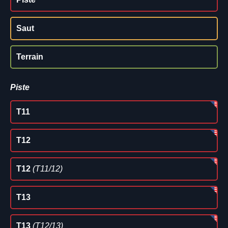
Saut
Terrain
Piste
T11
T12
T12
(T11/12)
T13
T13
(T12/13)