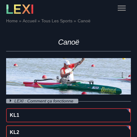
Skip
Main
to
content
Menu
Home
Accueil
Tous Les Sports
Canoë
Canoë
LEXI : Comment ça fonctionne
KL1
KL2