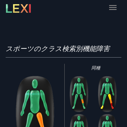
Skip
Main
to
content
Menu
スポーツのクラス検索別機能障害
同種