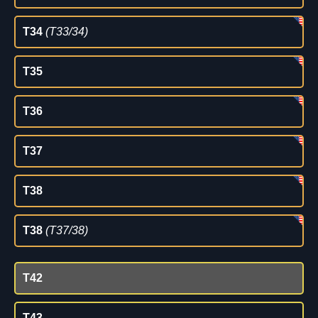
T34
(T33/34)
T35
T36
T37
T38
T38
(T37/38)
T42
T43