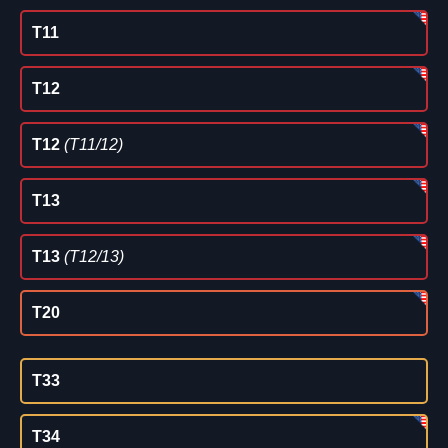
T11
T12
T12
(T11/12)
T13
T13
(T12/13)
T20
T33
T34