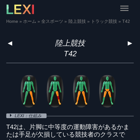
Skip
Main
to
content
Menu
Home
ホーム
全スポーツ
陸上競技
トラック競技
T42
◄
陸上競技
►
T42
LEXI：仕組み
T42は、片脚に中等度の運動障害があるかま
たは手足が欠損している競技者のクラスで