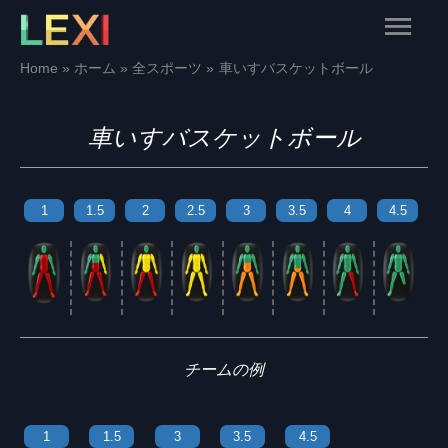
Skip
Main
to
content
Menu
Home
ホーム
全スポーツ
車いすバスケットボール
車いすバスケットボール
1
1.5
2
2.5
3
3.5
4
4.5
チームの例
1
1.5
3
3.5
4.5