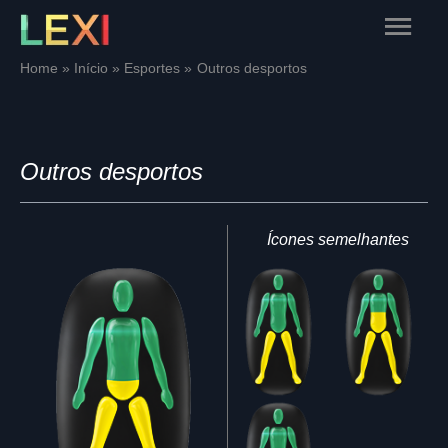
Skip
Main
to
content
Menu
Home
Início
Esportes
Outros desportos
Outros desportos
Ícones semelhantes