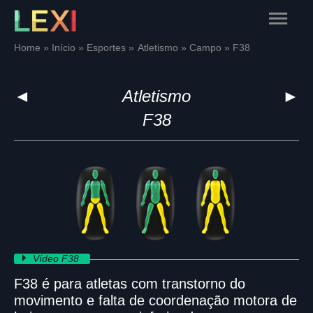
Skip
Main
to
content
Menu
Home
Início
Esportes
Atletismo
Campo
F38
◄
Atletismo
►
F38
Vídeo F38
F38 é para atletas com transtorno do
movimento e falta de coordenação motora de