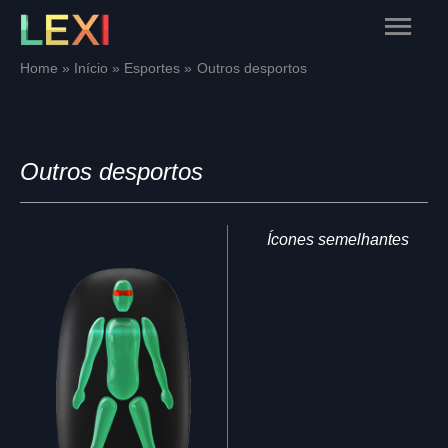
Skip
Main
to
content
Menu
Home
Início
Esportes
Outros desportos
Outros desportos
Ícones semelhantes