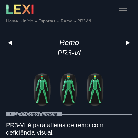
Skip
Main
to
content
Menu
Home
Início
Esportes
Remo
PR3-VI
◄
Remo
►
PR3-VI
LEXI: Como Funciona
PR3-VI é para atletas de remo com
deficiência visual.