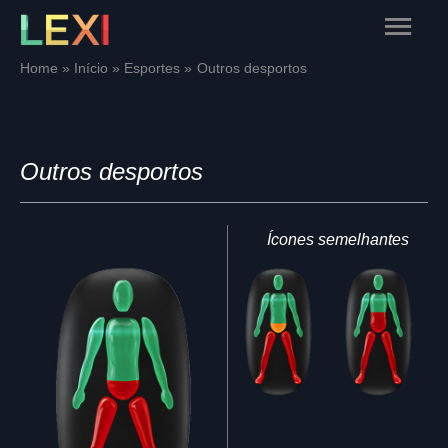
Skip
Main
to
content
Menu
Home
Início
Esportes
Outros desportos
Outros desportos
Ícones semelhantes