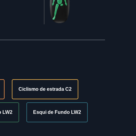
Ciclismo de estrada C2
lo LW2
Esqui de Fundo LW2