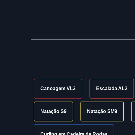
Canoagem VL3
Escalada AL2
Natação S9
Natação SM9
Curling em Cadeira de Rodas