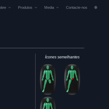
obre
Produtos
Media
Contacte-nos
🌐
Ícones semelhantes