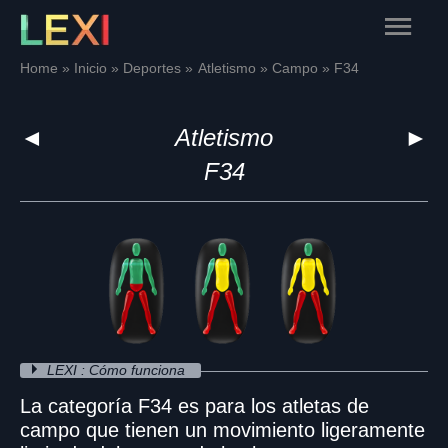
Skip
Main
to
content
Menu
Home
Inicio
Deportes
Atletismo
Campo
F34
◄
Atletismo
►
F34
LEXI : Cómo funciona
La categoría F34 es para los atletas de
campo que tienen un movimiento ligeramente