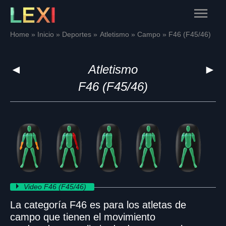
Skip
Main
to
content
Menu
Home
Inicio
Deportes
Atletismo
Campo
F46 (F45/46)
◄
Atletismo
►
F46 (F45/46)
Video F46 (F45/46)
La categoría F46 es para los atletas de
campo que tienen el movimiento