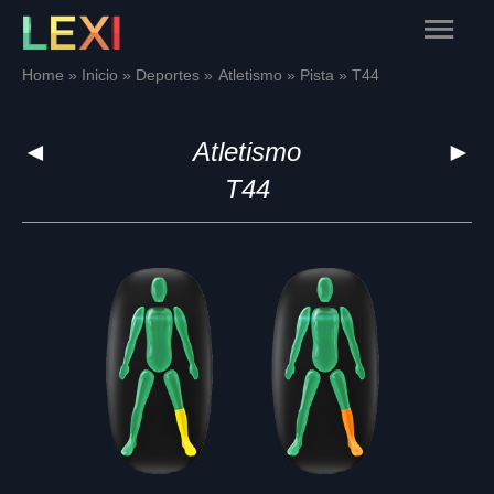
Skip
Main
to
content
Menu
Home
Inicio
Deportes
Atletismo
Pista
T44
◄
Atletismo
►
T44