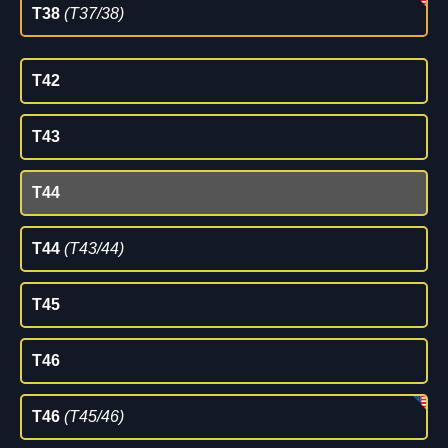
T38
(T37/38)
T42
T43
T44
T44
(T43/44)
T45
T46
T46
(T45/46)