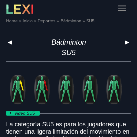
Skip
Main
to
content
Menu
Home
Inicio
Deportes
Bádminton
SU5
◄
Bádminton
►
SU5
Video SU5
La categoría SU5 es para los jugadores que
tienen una ligera limitación del movimiento en