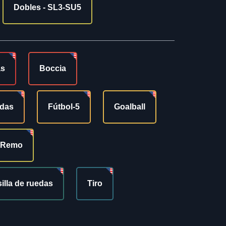
Dobles - SL3-SU5
as
Boccia
edas
Fútbol-5
Goalball
Remo
silla de ruedas
Tiro