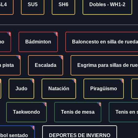
SL4
SU5
SH6
Dobles - WH1-2
mo
Bádminton
Baloncesto en silla de rued
 pista
Escalada
Esgrima para sillas de ru
Judo
Natación
Piragüismo
Taekwondo
Tenis de mesa
Tenis en 
ibol sentado
DEPORTES DE INVIERNO