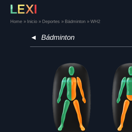
Skip
to
content
Home
Inicio
Deportes
Bádminton
WH2
◄
Bádminton