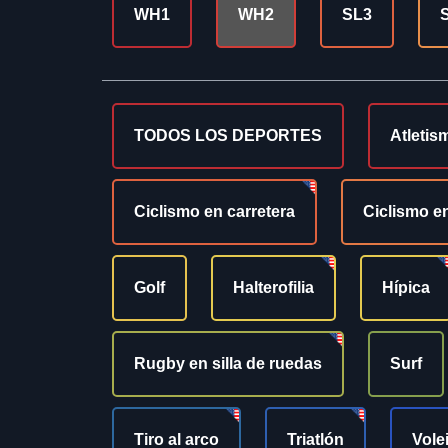
WH1
WH2
SL3
TODOS LOS DEPORTES
Atletis
Ciclismo en carretera
Ciclismo en
Golf
Halterofilia
Hípica
Rugby en silla de ruedas
Surf
Tiro al arco
Triatlón
Vole