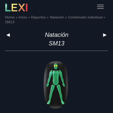
Skip
Main
to
content
Menu
Home
Inicio
Deportes
Natación
Combinado individual
SM13
◄
Natación
►
SM13